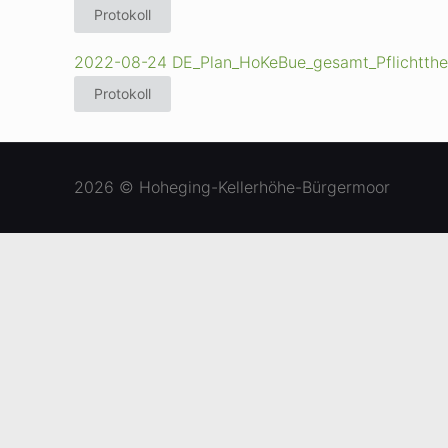
Protokoll
2022-08-24 DE_Plan_HoKeBue_gesamt_Pflichtth
Protokoll
2026 © Hoheging-Kellerhöhe-Bürgermoor