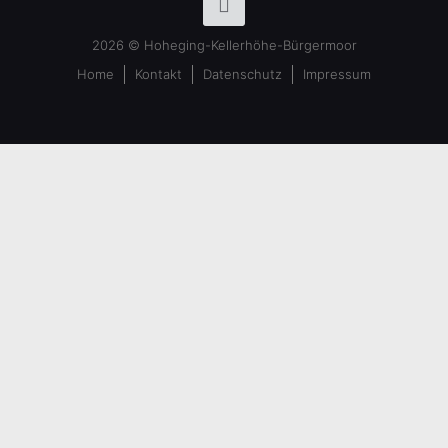
2026 © Hoheging-Kellerhöhe-Bürgermoor
Home
Kontakt
Datenschutz
Impressum