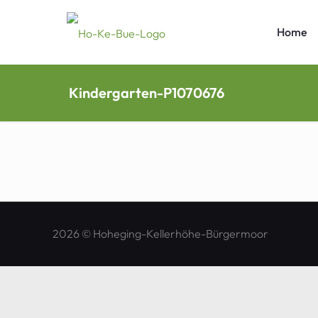
Home
Kindergarten-P1070676
2026 © Hoheging-Kellerhöhe-Bürgermoor