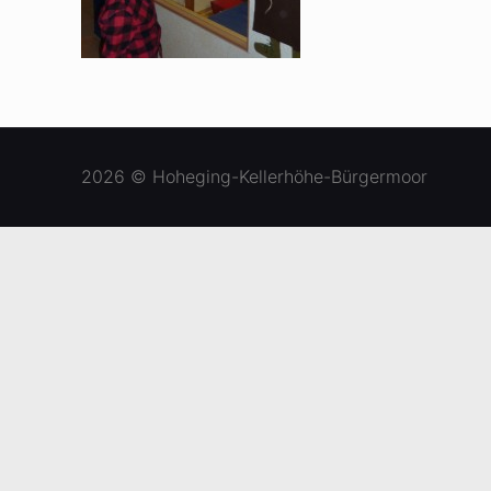
2026 © Hoheging-Kellerhöhe-Bürgermoor