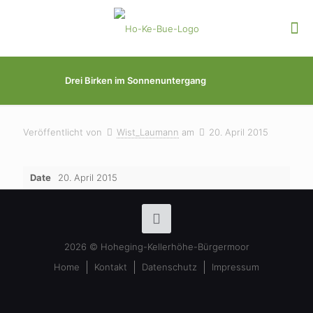
Drei Birken im Sonnenuntergang
Veröffentlicht von
Wist_Laumann
am
20. April 2015
Date
20. April 2015
2026 © Hoheging-Kellerhöhe-Bürgermoor
Home
Kontakt
Datenschutz
Impressum