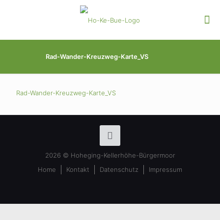
Rad-Wander-Kreuzweg-Karte_VS
Rad-Wander-Kreuzweg-Karte_VS
2026 © Hoheging-Kellerhöhe-Bürgermoor
Home
Kontakt
Datenschutz
Impressum