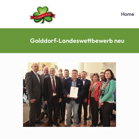
Home
Golddorf-Landeswettbewerb neu