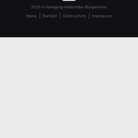
2026 © Hoheging-Kellerhöhe-Bürgermoor
Home
Kontakt
Datenschutz
Impressum