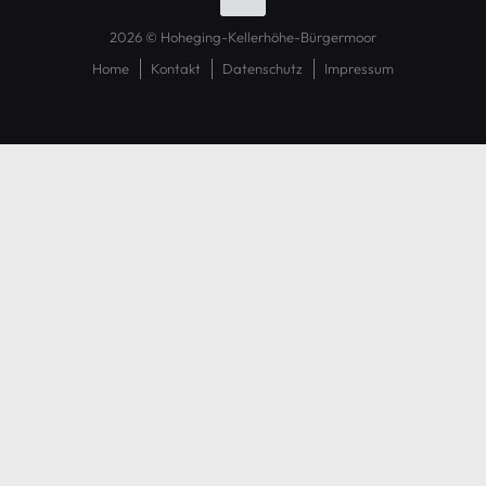
2026 © Hoheging-Kellerhöhe-Bürgermoor
Home
Kontakt
Datenschutz
Impressum