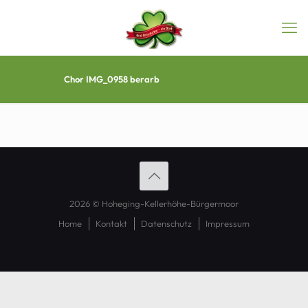
Chor IMG_0958 berarb
2026 © Hoheging-Kellerhöhe-Bürgermoor
Home
Kontakt
Datenschutz
Impressum