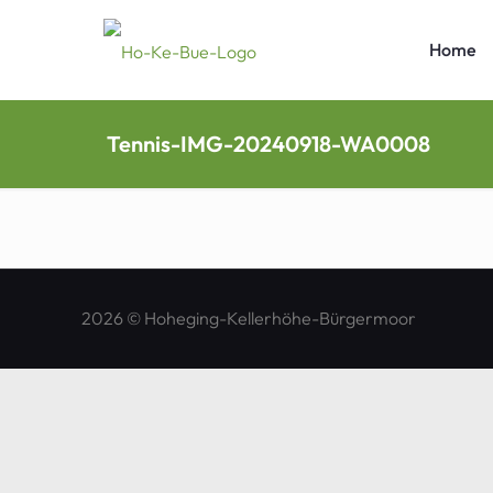
Home
Tennis-IMG-20240918-WA0008
2026 © Hoheging-Kellerhöhe-Bürgermoor