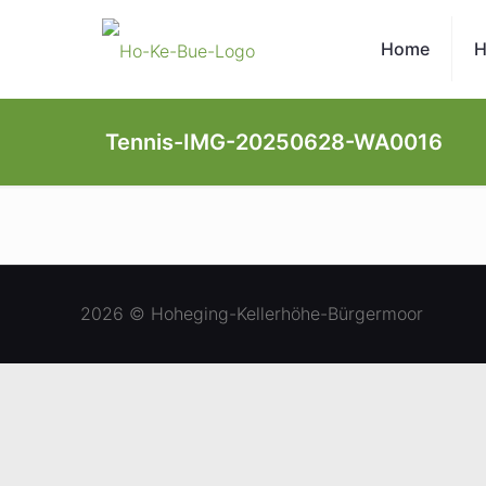
Home
H
Tennis-IMG-20250628-WA0016
2026 © Hoheging-Kellerhöhe-Bürgermoor