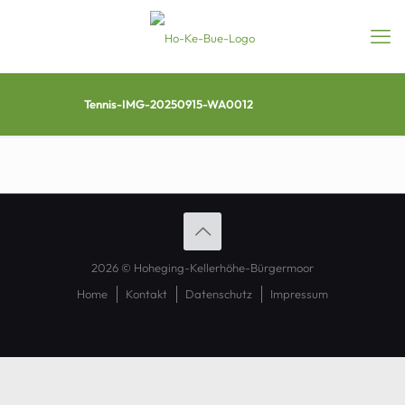
Tennis-IMG-20250915-WA0012
2026 © Hoheging-Kellerhöhe-Bürgermoor
Home
Kontakt
Datenschutz
Impressum