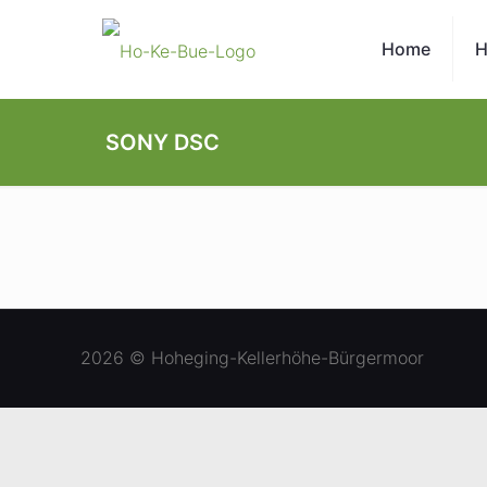
Home
H
SONY DSC
2026 © Hoheging-Kellerhöhe-Bürgermoor