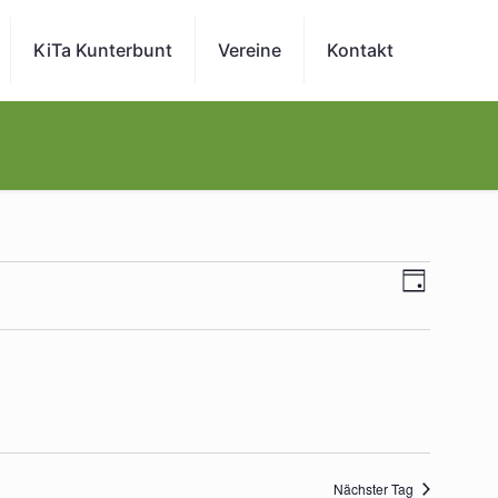
KiTa Kunterbunt
Vereine
Kontakt
Veran
Ansichte
Tag
Navigatio
Ansi
Navig
Nächster Tag