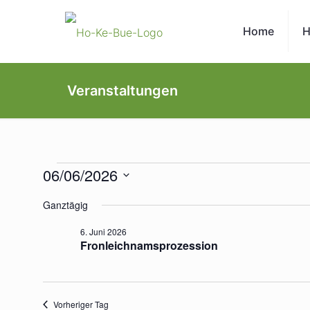
Home
H
Veranstaltungen
Veranstaltungen
06/06/2026
Datum
Ganztägig
für
wählen.
6. Juni 2026
Fronleichnamsprozession
6.
Juni
Vorheriger Tag