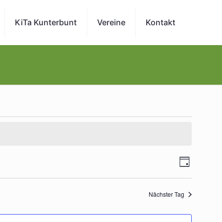
KiTa Kunterbunt
Vereine
Kontakt
Veran
Ansichte
Tag
Navigatio
Ansi
Nächster Tag
Navig