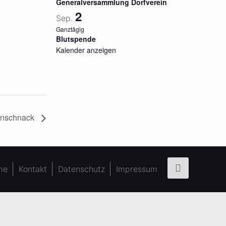
Generalversammlung Dorfverein
2
Sep.
Ganztägig
Blutspende
Kalender anzeigen
önschnack
me
Kontakt
Datenschutz
Impressum