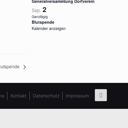
Generalversammlung Dorfverein
2
Sep.
Ganztägig
Blutspende
Kalender anzeigen
lutspende
me
Kontakt
Datenschutz
Impressum