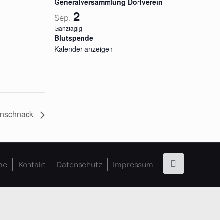
Generalversammlung Dorfverein
2
Sep.
Ganztägig
Blutspende
Kalender anzeigen
önschnack
me
Kontakt
Datenschutz
Impressum